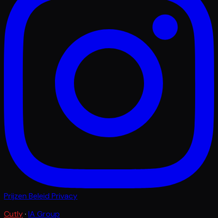
Prijzen
Beleid
Privacy
Cutly
·
IA Group