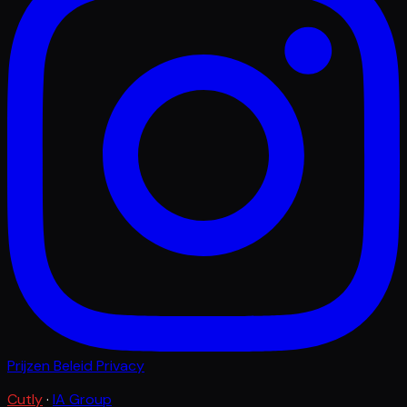
Prijzen
Beleid
Privacy
Cutly
·
IA Group