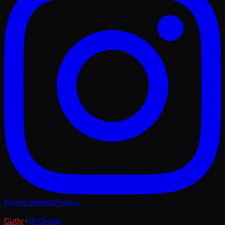
Prijzen
Beleid
Privacy
Cutly
·
IA Group