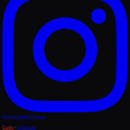
Prijzen
Beleid
Privacy
Cutly
·
IA Group