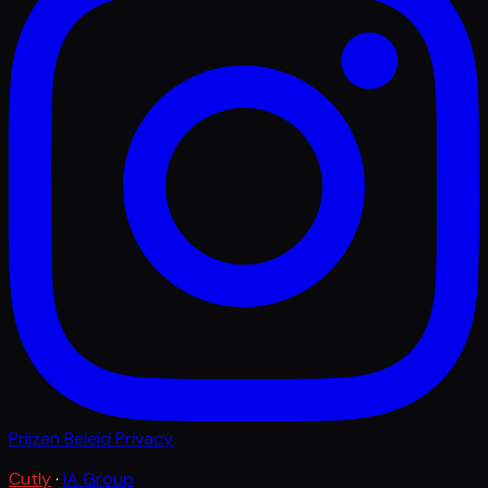
Prijzen
Beleid
Privacy
Cutly
·
IA Group