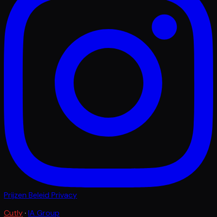
Prijzen
Beleid
Privacy
Cutly
·
IA Group