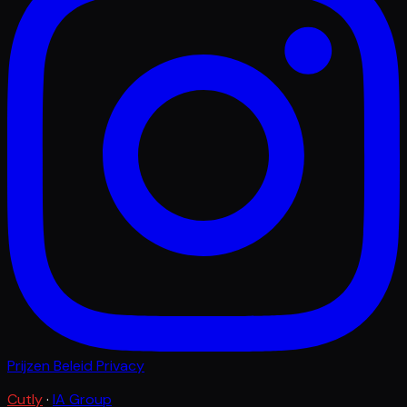
Prijzen
Beleid
Privacy
Cutly
·
IA Group