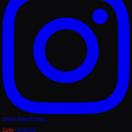
Prijzen
Beleid
Privacy
Cutly
·
IA Group