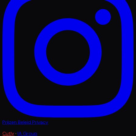
Prijzen
Beleid
Privacy
Cutly
·
IA Group