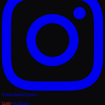
Prijzen
Beleid
Privacy
Cutly
·
IA Group