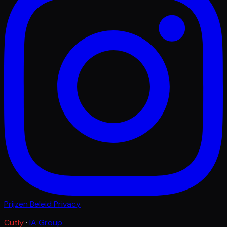
Prijzen
Beleid
Privacy
Cutly
·
IA Group