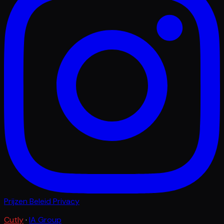
Prijzen
Beleid
Privacy
Cutly
·
IA Group