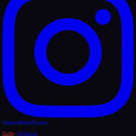
Prijzen
Beleid
Privacy
Cutly
·
IA Group