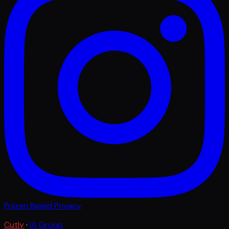
Prijzen
Beleid
Privacy
Cutly
·
IA Group