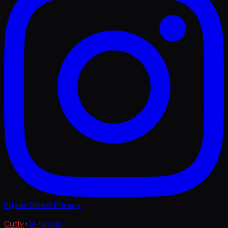
Prijzen
Beleid
Privacy
Cutly
·
IA Group